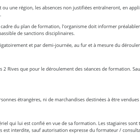
ou une région, les absences non justifiées entraîneront, en appli
.
e cadre du plan de formation, l'organisme doit informer préalabl
passible de sanctions disciplinaires.
bligatoirement et par demi-journée, au fur et à mesure du déroulem
Les 2 Rives que pour le déroulement des séances de formation. Sau
personnes étrangères, ni de marchandises destinées à être vendues
riel qui lui est confié en vue de sa formation. Les stagiaires sont
es est interdite, sauf autorisation expresse du formateur / consult