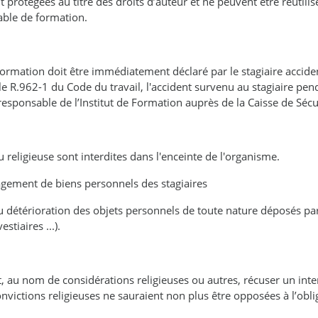
rotégées au titre des droits d’auteur et ne peuvent être réutili
able de formation.
formation doit être immédiatement déclaré par le stagiaire accide
cle R.962-1 du Code du travail, l'accident survenu au stagiaire p
e responsable de l’Institut de Formation auprès de la Caisse de Sécu
 religieuse sont interdites dans l'enceinte de l'organisme.
ement de biens personnels des stagiaires
u détérioration des objets personnels de toute nature déposés par 
stiaires ...).
ent, au nom de considérations religieuses ou autres, récuser un int
nvictions religieuses ne sauraient non plus être opposées à l’obli